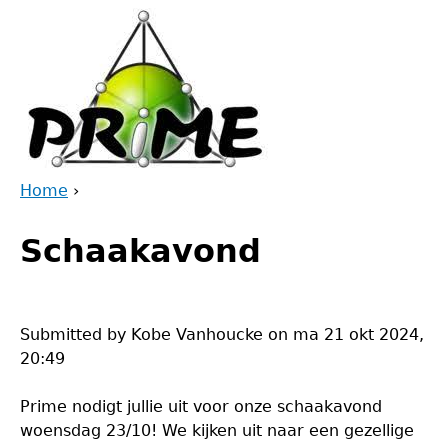
Jump
to
navigation
Home
›
Back
You
to
Schaakavond
are
top
here
Submitted by
Kobe Vanhoucke
on
ma 21 okt 2024,
20:49
Prime nodigt jullie uit voor onze schaakavond
woensdag 23/10! We kijken uit naar een gezellige