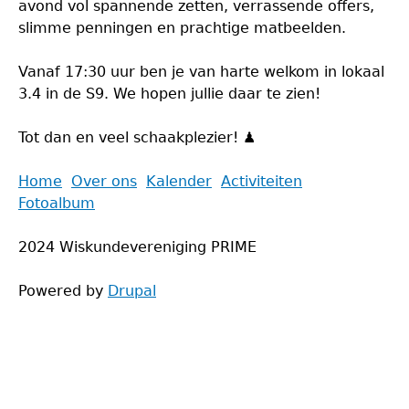
avond vol spannende zetten, verrassende offers,
slimme penningen en prachtige matbeelden.
Vanaf 17:30 uur ben je van harte welkom in lokaal
3.4 in de S9. We hopen jullie daar te zien!
Tot dan en veel schaakplezier! ♟️
Back
Home
Over ons
Kalender
Activiteiten
to
Fotoalbum
Main
top
menu
2024 Wiskundevereniging PRIME
Powered by
Drupal