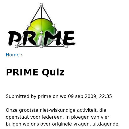
Jump
to
navigation
Home
›
Back
You
to
PRIME Quiz
are
top
here
Submitted by
prime
on
wo 09 sep 2009, 22:35
Onze grootste niet-wiskundige activiteit, die
openstaat voor iedereen. In ploegen van vier
buigen we ons over originele vragen, uitdagende