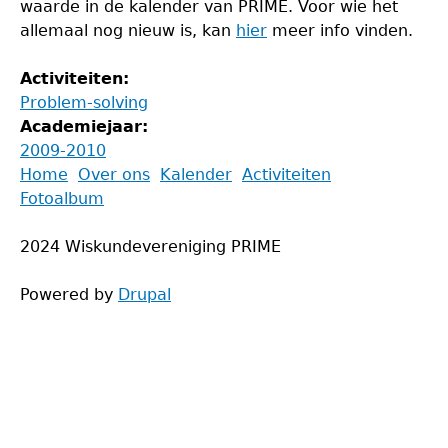
waarde in de kalender van PRIME. Voor wie het
allemaal nog nieuw is, kan
hier
meer info vinden.
Activiteiten:
Problem-solving
Academiejaar:
2009-2010
Back
Home
Over ons
Kalender
Activiteiten
to
Fotoalbum
Main
top
menu
2024 Wiskundevereniging PRIME
Powered by
Drupal