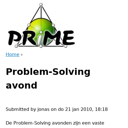
Jump
to
navigation
Home
›
Back
You
to
Problem-Solving
are
top
here
avond
Submitted by
jonas
on
do 21 jan 2010, 18:18
De Problem-Solving avonden zijn een vaste