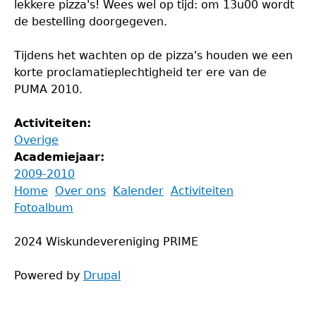
lekkere pizza's! Wees wel op tijd: om 13u00 wordt
de bestelling doorgegeven.
Tijdens het wachten op de pizza's houden we een
korte proclamatieplechtigheid ter ere van de
PUMA 2010.
Activiteiten:
Overige
Academiejaar:
2009-2010
Back
Home
Over ons
Kalender
Activiteiten
to
Fotoalbum
Main
top
menu
2024 Wiskundevereniging PRIME
Powered by
Drupal