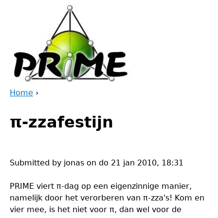
Jump
to
navigation
Home
›
Back
You
to
π-zzafestijn
are
top
here
Submitted by
jonas
on
do 21 jan 2010, 18:31
PRIME viert π-dag op een eigenzinnige manier,
namelijk door het verorberen van π-zza's! Kom en
vier mee, is het niet voor π, dan wel voor de