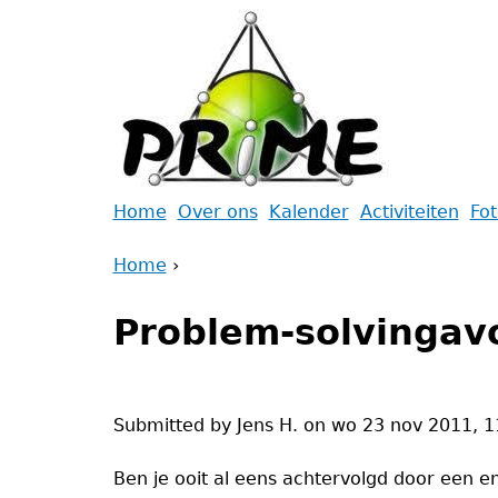
Jump
to
navigation
Back
Home
Over ons
Kalender
Activiteiten
Fo
to
Main
Home
top
›
menu
Back
You
to
Problem-solvingav
are
top
here
Submitted by
Jens H.
on
wo 23 nov 2011, 1
Ben je ooit al eens achtervolgd door een e