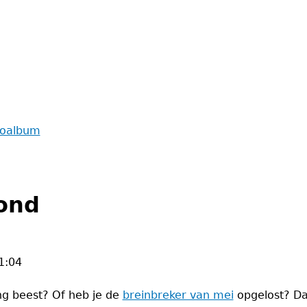
toalbum
ond
1:04
ng beest? Of heb je de
breinbreker van mei
opgelost? Dan