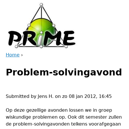
Jump
to
navigation
Home
›
Back
You
to
Problem-solvingavond
are
top
here
Submitted by
Jens H.
on
zo 08 jan 2012, 16:45
Op deze gezellige avonden lossen we in groep
wiskundige problemen op. Ook dit semester zullen
de problem-solvingavonden telkens voorafgegaan