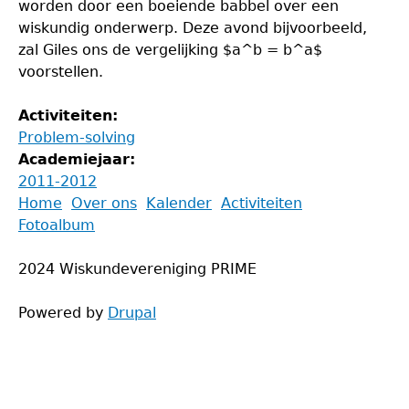
worden door een boeiende babbel over een
wiskundig onderwerp. Deze avond bijvoorbeeld,
zal Giles ons de vergelijking $a^b = b^a$
voorstellen.
Activiteiten:
Problem-solving
Academiejaar:
2011-2012
Back
Home
Over ons
Kalender
Activiteiten
to
Fotoalbum
Main
top
menu
2024 Wiskundevereniging PRIME
Powered by
Drupal