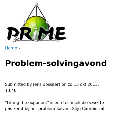
Jump
to
navigation
Home
›
Back
You
to
Problem-solvingavond
are
top
here
Submitted by
Jens Bossaert
on
zo 13 okt 2013,
13:46
"Lifting the exponent" is een techniek die vaak te
pas komt bij het problem-solven. Stijn Cambie zal