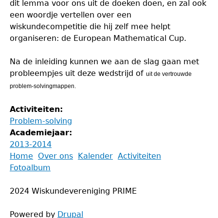
dit lemma voor ons uit de doeken doen, en zal ook
een woordje vertellen over een
wiskundecompetitie die hij zelf mee helpt
organiseren: de European Mathematical Cup.
Na de inleiding kunnen we aan de slag gaan met
probleempjes uit deze wedstrijd of
uit de vertrouwde
problem-solvingmappen.
Activiteiten:
Problem-solving
Academiejaar:
2013-2014
Back
Home
Over ons
Kalender
Activiteiten
to
Fotoalbum
Main
top
menu
2024 Wiskundevereniging PRIME
Powered by
Drupal