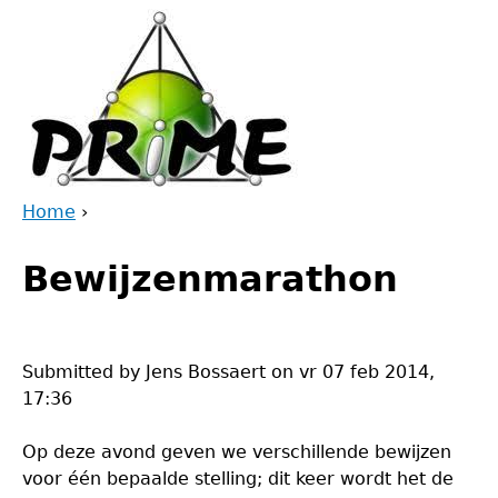
Jump
to
navigation
Home
›
Back
You
to
Bewijzenmarathon
are
top
here
Submitted by
Jens Bossaert
on
vr 07 feb 2014,
17:36
Op deze avond geven we verschillende bewijzen
voor één bepaalde stelling; dit keer wordt het de