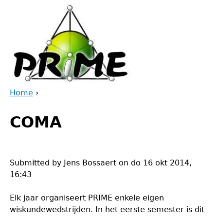
Jump
to
navigation
Home
›
Back
You
to
COMA
are
top
here
Submitted by
Jens Bossaert
on
do 16 okt 2014,
16:43
Elk jaar organiseert PRIME enkele eigen
wiskundewedstrijden. In het eerste semester is dit