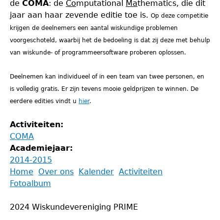
de
COMA
: de
Co
mputational
Ma
thematics, die dit
jaar aan haar zevende editie toe is.
Op deze competitie
krijgen de deelnemers een aantal wiskundige problemen
voorgeschoteld, waarbij het de bedoeling is dat zij deze met behulp
van wiskunde- of programmeersoftware proberen oplossen.
Deelnemen kan individueel of in een team van twee personen, en
is volledig gratis. Er zijn tevens mooie geldprijzen te winnen. De
eerdere edities vindt u
hier
.
Activiteiten:
COMA
Academiejaar:
2014-2015
Back
Home
Over ons
Kalender
Activiteiten
to
Fotoalbum
Main
top
menu
2024 Wiskundevereniging PRIME