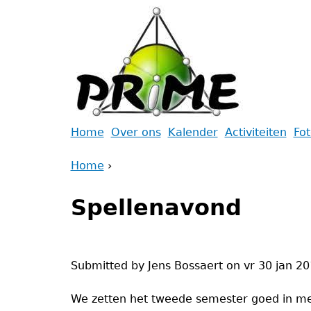
Jump
to
navigation
Back
Home
Over ons
Kalender
Activiteiten
Fo
to
Main
Home
top
›
menu
Back
You
to
Spellenavond
are
top
here
Submitted by
Jens Bossaert
on
vr 30 jan 20
We zetten het tweede semester goed in met