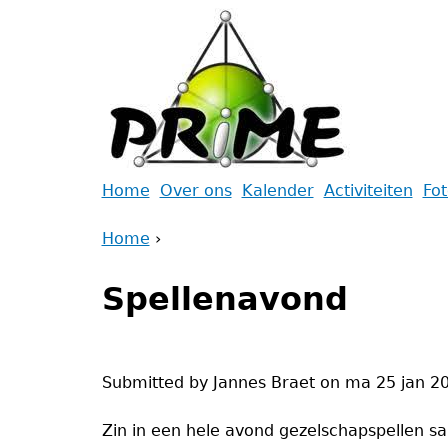
Jump
to
navigation
Back
Home
Over ons
Kalender
Activiteiten
Fo
to
Main
Home
top
›
menu
Back
You
to
Spellenavond
are
top
here
Submitted by
Jannes Braet
on
ma 25 jan 20
Zin in een hele avond gezelschapspellen 