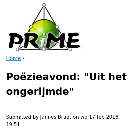
Jump
to
navigation
Home
›
Back
You
to
Poëzieavond: "Uit het
are
top
here
ongerijmde"
Submitted by
Jannes Braet
on
wo 17 feb 2016,
19:51