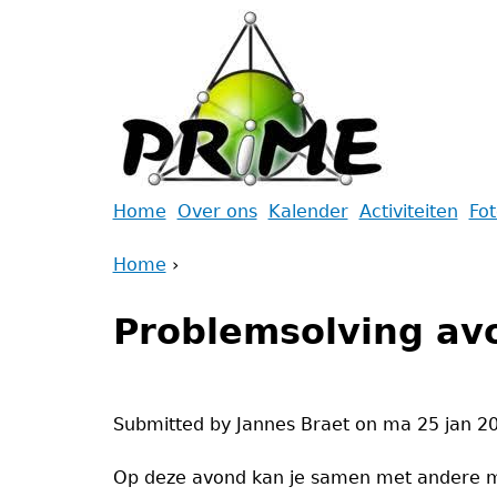
Jump
to
navigation
Back
Home
Over ons
Kalender
Activiteiten
Fo
to
Main
Home
top
›
menu
Back
You
to
Problemsolving av
are
top
here
Submitted by
Jannes Braet
on
ma 25 jan 20
Op deze avond kan je samen met andere men