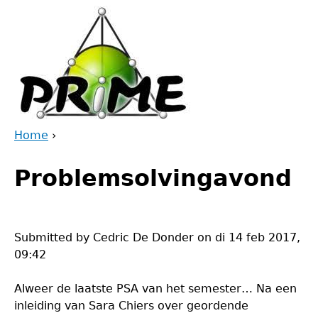
Jump
to
navigation
Home
›
Back
You
to
Problemsolvingavond
are
top
here
Submitted by
Cedric De Donder
on
di 14 feb 2017,
09:42
Alweer de laatste PSA van het semester… Na een
inleiding van Sara Chiers over geordende