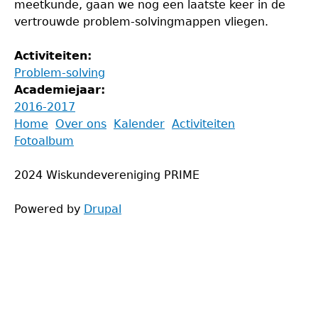
meetkunde, gaan we nog een laatste keer in de
vertrouwde problem-solvingmappen vliegen.
Activiteiten:
Problem-solving
Academiejaar:
2016-2017
Back
Home
Over ons
Kalender
Activiteiten
to
Fotoalbum
Main
top
menu
2024 Wiskundevereniging PRIME
Powered by
Drupal