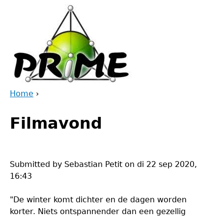
Jump
to
navigation
Home
›
Back
You
to
Filmavond
are
top
here
Submitted by
Sebastian Petit
on
di 22 sep 2020,
16:43
"De winter komt dichter en de dagen worden
korter. Niets ontspannender dan een gezellig