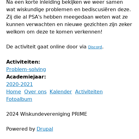
Na een korte inleiding bekijken we weer samen
wat wiskundige problemen en bediscusiëren deze.
Zij die al PSA's hebben meegedaan weten wat ze
kunnen verwachten en nieuwe gezichten zijn zeker
welkom om deze te komen verkennen!
De activiteit gaat online door via
.
Discord
Activiteiten:
Problem-solving
Academiejaar:
2020-2021
Back
Home
Over ons
Kalender
Activiteiten
to
Fotoalbum
Main
top
menu
2024 Wiskundevereniging PRIME
Powered by
Drupal