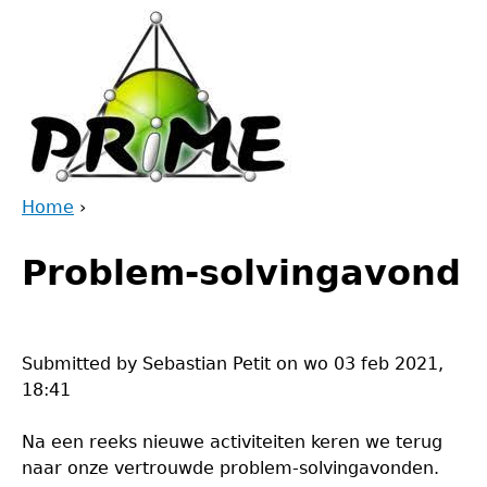
Jump
to
navigation
Home
›
Back
You
to
Problem-solvingavond
are
top
here
Submitted by
Sebastian Petit
on
wo 03 feb 2021,
18:41
Na een reeks nieuwe activiteiten keren we terug
naar onze vertrouwde problem-solvingavonden.