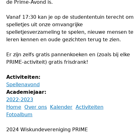
de Prime-Avond is.
Vanaf 17:30 kan je op de studententuin terecht om
spelletjes uit onze omvangrijke
spelletjesverzameling te spelen, nieuwe mensen te
leren kennen en oude gezichten terug te zien.
Er zijn zelfs gratis pannenkoeken en (zoals bij elke
PRIME-activiteit) gratis frisdrank!
Activiteiten:
Spellenavond
Academiejaar:
2022-2023
Back
Home
Over ons
Kalender
Activiteiten
to
Fotoalbum
Main
top
menu
2024 Wiskundevereniging PRIME