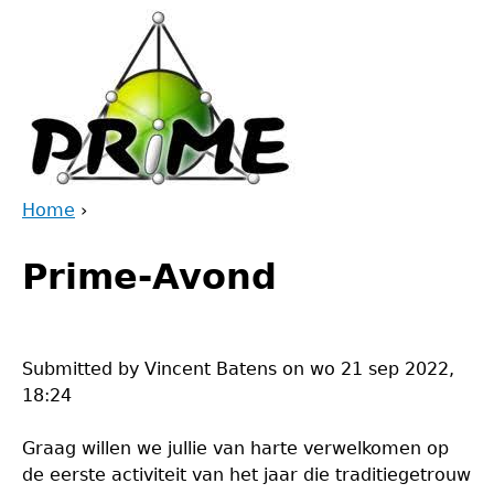
Jump
to
navigation
Home
›
Back
You
to
Prime-Avond
are
top
here
Submitted by
Vincent Batens
on
wo 21 sep 2022,
18:24
Graag willen we jullie van harte verwelkomen op
de eerste activiteit van het jaar die traditiegetrouw