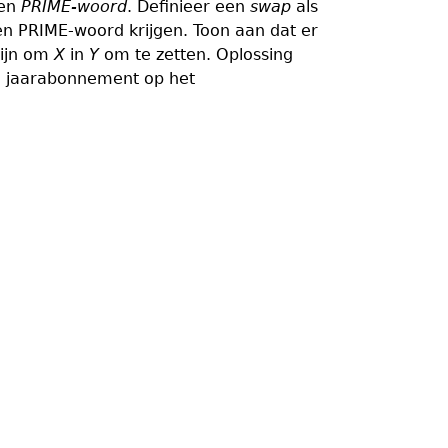
een
PRIME-woord
. Definieer een
swap
als
n PRIME-woord krijgen. Toon aan dat er
zijn om
X
in
Y
om te zetten. Oplossing
 jaarabonnement op het