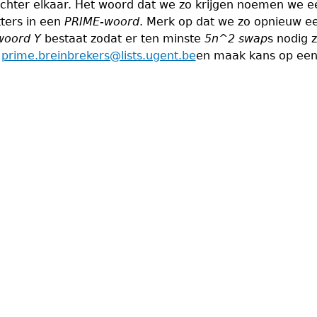
achter elkaar. Het woord dat we zo krijgen noemen we 
ters in een
PRIME-woord
. Merk op dat we zo opnieuw ee
woord
Y
bestaat zodat er ten minste
5n^2
swap
s nodig 
r
prime.breinbrekers@lists.ugent.be
en maak kans op een