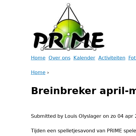
Jump
to
navigation
Back
Home
Over ons
Kalender
Activiteiten
Fo
to
Main
Home
top
›
menu
Back
You
to
Breinbreker april-
are
top
here
Submitted by
Louis Olyslager
on
zo 04 apr 
Tijden een spelletjesavond van PRIME spel