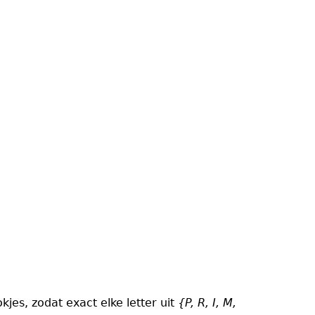
okjes, zodat exact elke letter uit
{P, R, I, M,