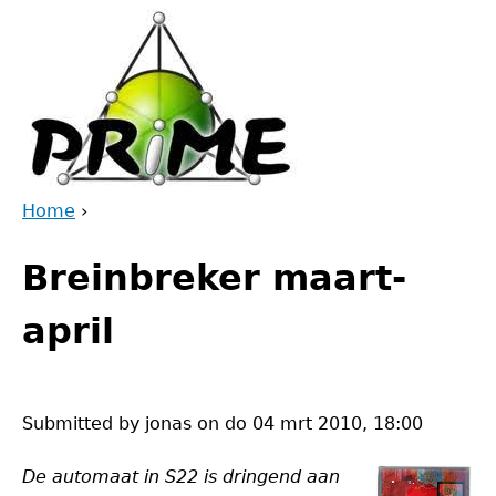
Jump
to
navigation
Home
›
Back
You
to
Breinbreker maart-
are
top
here
april
Submitted by
jonas
on
do 04 mrt 2010, 18:00
De automaat in S22 is dringend aan