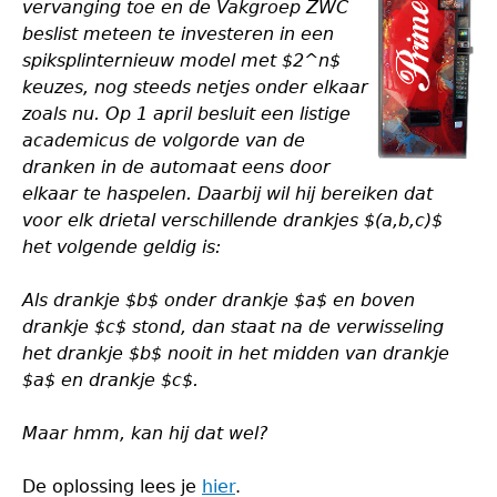
vervanging toe en de Vakgroep ZWC
beslist meteen te investeren in een
spiksplinternieuw model met $2^n$
keuzes, nog steeds netjes onder elkaar
zoals nu. Op 1 april besluit een listige
academicus de volgorde van de
dranken in de automaat eens door
elkaar te haspelen. Daarbij wil hij bereiken dat
voor elk drietal verschillende drankjes $(a,b,c)$
het volgende geldig is:
Als drankje $b$ onder drankje $a$ en boven
drankje $c$ stond, dan staat na de verwisseling
het drankje $b$ nooit in het midden van drankje
$a$ en drankje $c$.
Maar hmm, kan hij dat wel?
De oplossing lees je
hier
.