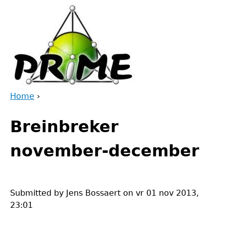
Jump
to
navigation
Home
›
Back
You
to
Breinbreker
are
top
here
november-december
Submitted by
Jens Bossaert
on
vr 01 nov 2013,
23:01