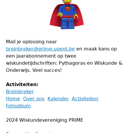
Mail je oplossing naar
breinbreker@prime.ugent.be
en maak kans op
een jaarabonnement op twee
wiskundetijdschriften: Pythagoras en Wiskunde &
Onderwijs. Veel succes!
Activiteiten:
Breinbreker
Back
Home
Over ons
Kalender
Activiteiten
to
Fotoalbum
Main
top
menu
2024 Wiskundevereniging PRIME