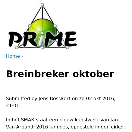
Jump
to
navigation
Home
›
Back
You
to
Breinbreker oktober
are
top
here
Submitted by
Jens Bossaert
on
zo 02 okt 2016,
21:01
In het SMAK staat een nieuw kunstwerk van Jan
Van Argand: 2016 lampjes, opgesteld in een cirkel,