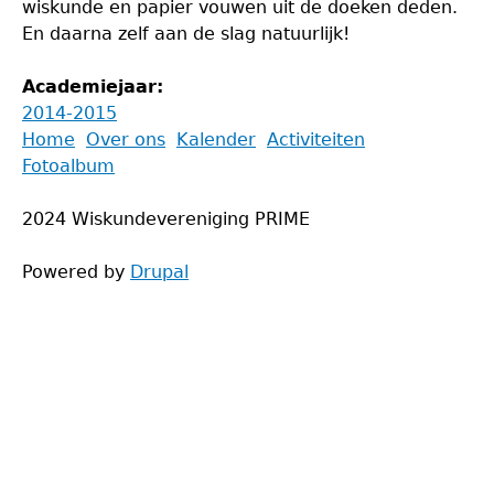
wiskunde en papier vouwen uit de doeken deden.
En daarna zelf aan de slag natuurlijk!
Academiejaar:
2014-2015
Back
Home
Over ons
Kalender
Activiteiten
to
Fotoalbum
Main
top
menu
2024 Wiskundevereniging PRIME
Powered by
Drupal