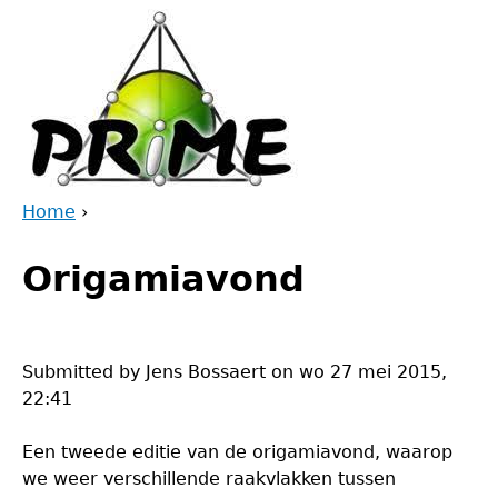
Jump
to
navigation
Home
›
Back
You
to
Origamiavond
are
top
here
Submitted by
Jens Bossaert
on
wo 27 mei 2015,
22:41
Een tweede editie van de origamiavond, waarop
we weer verschillende raakvlakken tussen