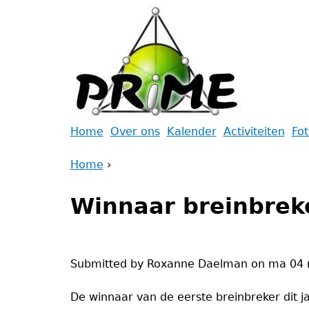
Jump
to
navigation
Back
Home
Over ons
Kalender
Activiteiten
Fo
to
Main
Home
top
›
menu
Back
You
to
Winnaar breinbrek
are
top
here
Submitted by
Roxanne Daelman
on
ma 04 
De winnaar van de eerste breinbreker dit j