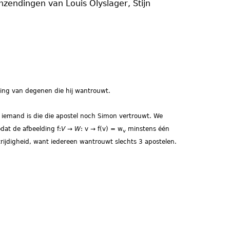
nzendingen van Louis Olyslager, Stijn
ing van degenen die hij wantrouwt.
 iemand is die die apostel noch Simon vertrouwt. We
dat de afbeelding f:
V
→
W
: v → f(v) = w
minstens één
v
ijdigheid, want iedereen wantrouwt slechts 3 apostelen.