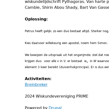
wiskundetijdschrift Pythagoras. Van harte p
Cambie, Shirin Abou Shady, Bart Van Gasse
Oplossing:
Petrus heeft gelijk: zo een duo bestaat altijd. Sterker no
Kies daarvoor willekeurig een apostel, noem hem Simon. 
We bewijzen de uitspraak uit het ongerijmde: stel dat n
krijgen dus: voor alle
v
in
V
, er bestaat w
in
W
waarvoo
v
element 3 keer bereikt (duivenhokprincipe). Er is dus ee
Activiteiten:
Breinbreker
2024 Wiskundevereniging PRIME
Powered by
Drupal