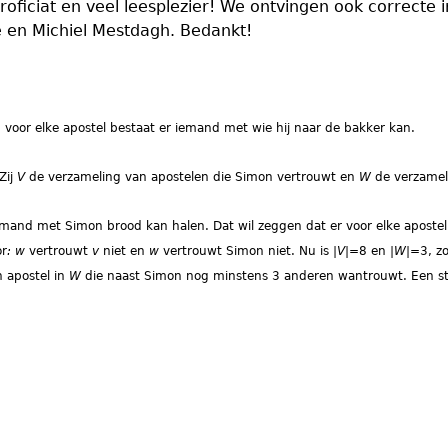
roficiat en veel leesplezier! We ontvingen ook correcte i
 en Michiel Mestdagh. Bedankt!
g, voor elke apostel bestaat er iemand met wie hij naar de bakker kan.
Zij
V
de verzameling van apostelen die Simon vertrouwt en
W
de verzamel
iemand met Simon brood kan halen. Dat wil zeggen dat er voor elke apostel
r
:
w
vertrouwt
v
niet en
w
vertrouwt Simon niet. Nu is |
V
|=8 en |
W
|=3, zo
n apostel in
W
die naast Simon nog minstens 3 anderen wantrouwt. Een str