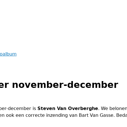
toalbum
ker november-december
ber-december is
Steven Van Overberghe
. We belone
gen ook een correcte inzending van Bart Van Gasse. Bed