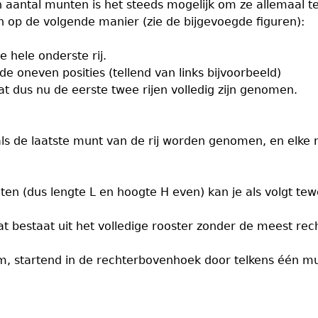
 aantal munten is het steeds mogelijk om ze allemaal t
kan op de volgende manier (zie de bijgevoegde figuren):
 hele onderste rij.
 oneven posities (tellend van links bijvoorbeeld)
 dus nu de eerste twee rijen volledig zijn genomen.
als de laatste munt van de rij worden genomen, en elke m
en (dus lengte L en hoogte H even) kan je als volgt tew
at bestaat uit het volledige rooster zonder de meest re
 startend in de rechterbovenhoek door telkens één munt