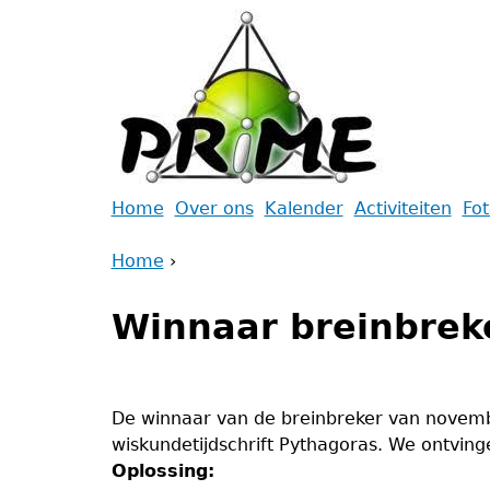
Jump
to
navigation
Back
Home
Over ons
Kalender
Activiteiten
Fo
to
Main
Home
top
›
menu
Back
You
to
Winnaar breinbre
are
top
here
De winnaar van de breinbreker van novem
wiskundetijdschrift Pythagoras. We ontvin
Oplossing: