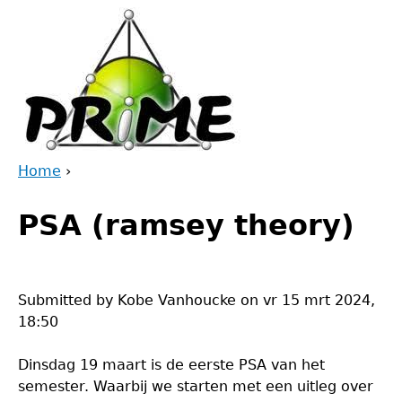
Jump
to
navigation
Home
›
Back
You
to
PSA (ramsey theory)
are
top
here
Submitted by
Kobe Vanhoucke
on
vr 15 mrt 2024,
18:50
Dinsdag 19 maart is de eerste PSA van het
semester. Waarbij we starten met een uitleg over