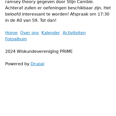
ramsey theory gegeven door Stijn Cambie.
Achteraf zullen er oefeningen beschikbaar zijn. Het
beloofd interessant te worden! Afspraak om 17:30
in de A0 van S9. Tot dan!
Back
Home
Over ons
Kalender
Activiteiten
to
Fotoalbum
Main
top
menu
2024 Wiskundevereniging PRIME
Powered by
Drupal