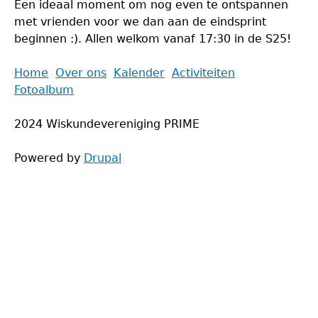
Een ideaal moment om nog even te ontspannen
met vrienden voor we dan aan de eindsprint
beginnen :). Allen welkom vanaf 17:30 in de S25!
Back
Home
Over ons
Kalender
Activiteiten
to
Fotoalbum
Main
top
menu
2024 Wiskundevereniging PRIME
Powered by
Drupal