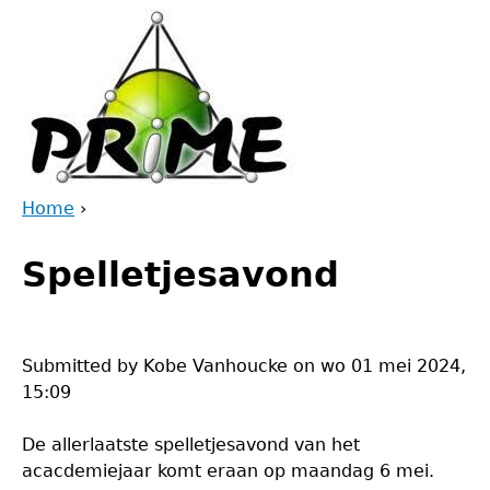
Jump
to
navigation
Home
›
Back
You
to
Spelletjesavond
are
top
here
Submitted by
Kobe Vanhoucke
on
wo 01 mei 2024,
15:09
De allerlaatste spelletjesavond van het
acacdemiejaar komt eraan op maandag 6 mei.