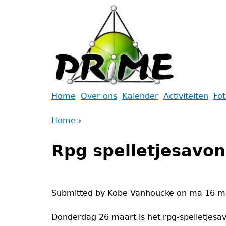
Jump
to
navigation
Back
Home
Over ons
Kalender
Activiteiten
Fo
to
Main
Home
top
›
menu
Back
You
to
Rpg spelletjesavo
are
top
here
Submitted by
Kobe Vanhoucke
on
ma 16 mr
Donderdag 26 maart is het rpg-spelletjesav