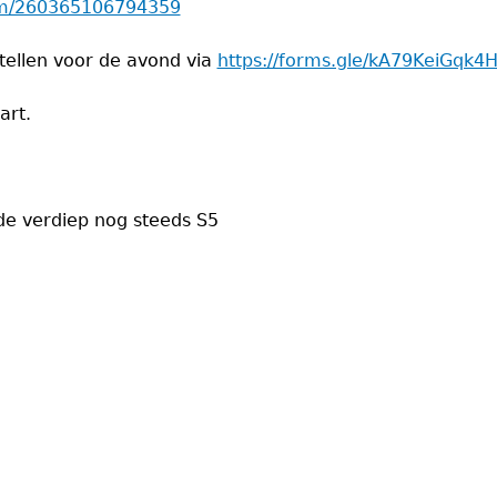
com/260365106794359
tellen voor de avond via
https://forms.gle/kA79KeiGqk4
art.
de verdiep nog steeds S5