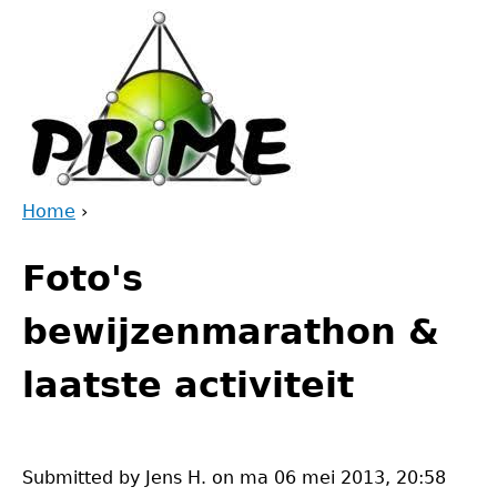
Jump
to
navigation
Home
›
Back
You
to
Foto's
are
top
here
bewijzenmarathon &
laatste activiteit
Submitted by
Jens H.
on
ma 06 mei 2013, 20:58