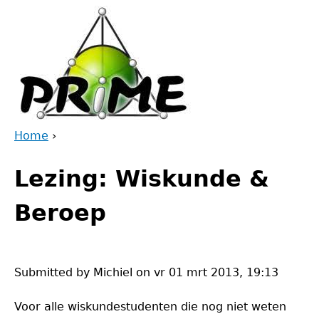
Jump
to
navigation
Home
›
Back
You
to
Lezing: Wiskunde &
are
top
here
Beroep
Submitted by
Michiel
on
vr 01 mrt 2013, 19:13
Voor alle wiskundestudenten die nog niet weten