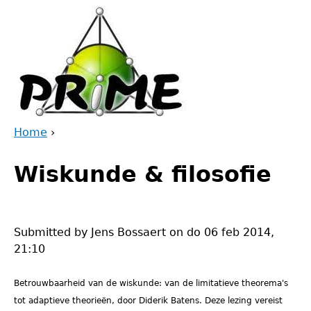
Jump
to
navigation
Home
›
Back
You
to
Wiskunde & filosofie
are
top
here
Submitted by
Jens Bossaert
on
do 06 feb 2014,
21:10
Betrouwbaarheid van de wiskunde: van de limitatieve theorema's
tot adaptieve theorieën, door
Diderik Batens. Deze lezing vereist