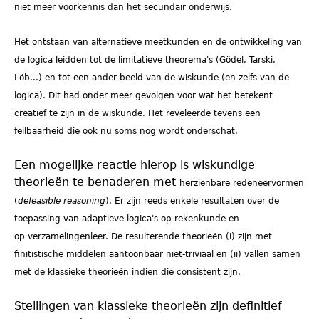
niet meer voorkennis dan het secundair onderwijs.
Het ontstaan van alternatieve meetkunden en de ontwikkeling van
de logica
leidden tot de limitatieve theorema's (Gödel, Tarski,
Löb...) en tot een
ander beeld van de wiskunde (en zelfs van de
logica). Dit had onder meer
gevolgen voor wat het betekent
creatief te zijn in de wiskunde. Het
reveleerde tevens een
feilbaarheid die ook nu soms nog wordt onderschat.
Een mogelijke reactie hierop is wiskundige
theorieën te benaderen met
herzienbare redeneervormen
(
defeasible reasoning
). Er zijn reeds enkele
resultaten over de
toepassing van adaptieve logica's op rekenkunde en
op
verzamelingenleer. De resulterende theorieën (i) zijn met
finitistische
middelen aantoonbaar niet-triviaal en (ii) vallen samen
met de klassieke
theorieën indien die consistent zijn.
Stellingen van klassieke theorieën zijn definitief