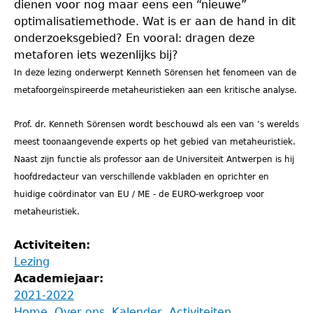
dienen voor nog maar eens een “nieuwe”
optimalisatiemethode. Wat is er aan de hand in dit
onderzoeksgebied? En vooral: dragen deze
metaforen iets wezenlijks bij?
In deze lezing onderwerpt Kenneth Sörensen het fenomeen van de
metafoorgeïnspireerde metaheuristieken aan een kritische analyse.
Prof. dr. Kenneth Sörensen wordt beschouwd als een van ’s werelds
meest toonaangevende experts op het gebied van metaheuristiek.
Naast zijn functie als professor aan de Universiteit Antwerpen is hij
hoofdredacteur van verschillende vakbladen en oprichter en
huidige coördinator van EU / ME - de EURO-werkgroep voor
metaheuristiek.
Activiteiten:
Lezing
Academiejaar:
2021-2022
Back
Home
Over ons
Kalender
Activiteiten