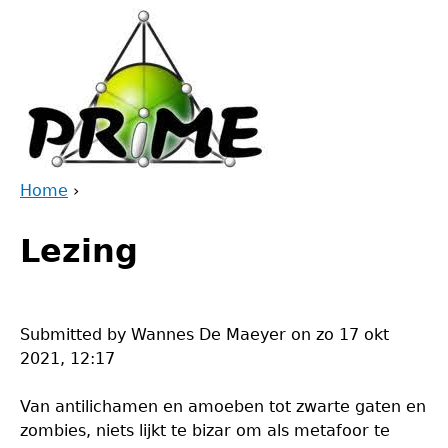
Jump
to
navigation
Home
›
Back
You
to
Lezing
are
top
here
Submitted by
Wannes De Maeyer
on
zo 17 okt
2021, 12:17
Van antilichamen en amoeben tot zwarte gaten en
zombies, niets lijkt te bizar om als metafoor te