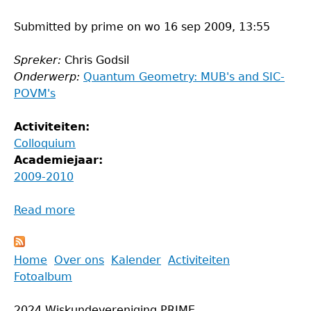
Submitted by
prime
on
wo 16 sep 2009, 13:55
Spreker:
Chris Godsil
Onderwerp:
Quantum Geometry: MUB's and SIC-
POVM's
Activiteiten:
Colloquium
Academiejaar:
2009-2010
Read more
about
Colloquium
Back
Home
Over ons
Kalender
Activiteiten
to
Fotoalbum
Main
top
menu
2024 Wiskundevereniging PRIME