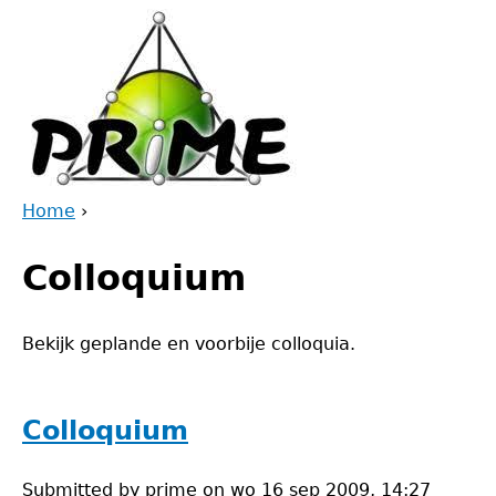
Jump
to
navigation
Home
›
Back
You
to
Colloquium
are
top
here
Bekijk geplande en voorbije colloquia.
Colloquium
Submitted by
prime
on
wo 16 sep 2009, 14:27