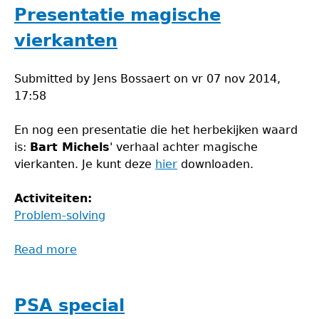
Presentatie magische
vierkanten
Submitted by
Jens Bossaert
on
vr 07 nov 2014,
17:58
En nog een presentatie die het herbekijken waard
is:
Bart Michels
' verhaal achter magische
vierkanten. Je kunt deze
hier
downloaden.
Activiteiten:
Problem-solving
Read more
about
Presentatie
magische
vierkanten
PSA special