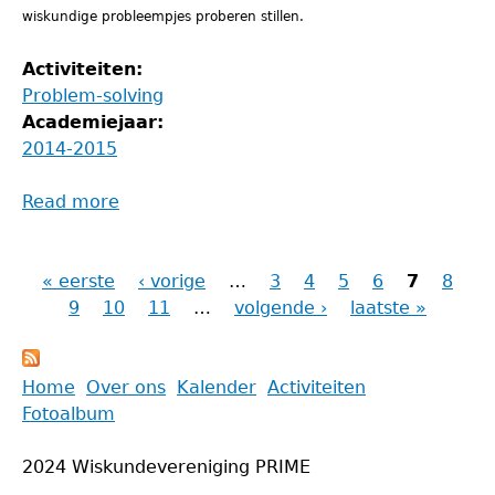
wiskundige probleempjes proberen stillen.
Activiteiten:
Problem-solving
Academiejaar:
2014-2015
Read more
about
Problem-
solvingavond
« eerste
‹ vorige
…
3
4
5
6
7
8
Pagina's
9
10
11
…
volgende ›
laatste »
Back
Home
Over ons
Kalender
Activiteiten
to
Fotoalbum
Main
top
menu
2024 Wiskundevereniging PRIME