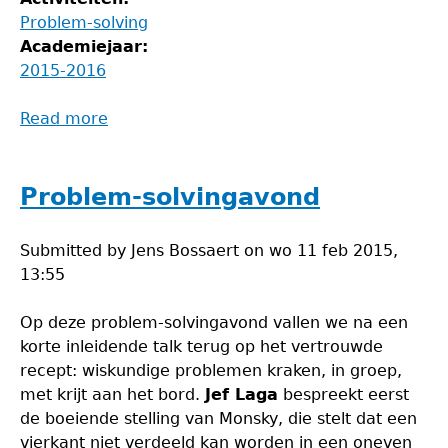
Problem-solving
Academiejaar:
2015-2016
Read more
about
Inleiding
tot
problem-
Problem-solvingavond
solving
Submitted by
Jens Bossaert
on
wo 11 feb 2015,
13:55
Op deze problem-solvingavond vallen we na een
korte inleidende talk terug op het vertrouwde
recept: wiskundige problemen kraken, in groep,
met krijt aan het bord.
Jef Laga
bespreekt eerst
de boeiende stelling van Monsky, die stelt dat een
vierkant niet verdeeld kan worden in een oneven