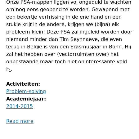
Onze PSA-mappen liggen vol ongeduld te wachten
om nog eens geopend te worden. Gewapend met
een bekertje verfrissing in de ene hand en een
stukje krijt in de andere, krijgen we (bijna) elk
probleem klein! Deze PSA zal ingeleid worden door
niemand minder dan Tim Seynnaeve, die even
terug in België is van een Erasmusjaar in Bonn. Hij
zal het hebben over (vectorruimten over) het
onbestaande maar toch niet oninteressante veld
F
.
1
Activiteiten:
Problem-solving
Academiejaar:
2014-2015
Read more
about
Problem-
solvingavond