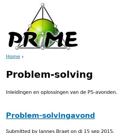
Jump
to
navigation
Home
›
Back
You
to
Problem-solving
are
top
here
Inleidingen en oplossingen van de PS-avonden.
Problem-solvingavond
Submitted by
Jannes Braet
on
di 15 sep 2015,