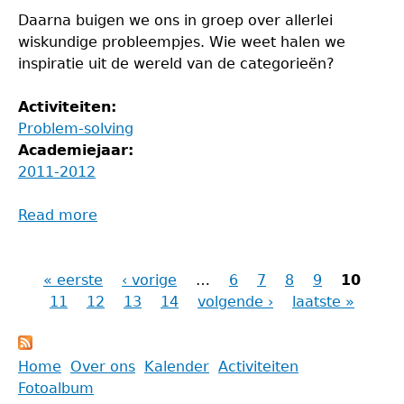
Daarna buigen we ons in groep over allerlei
wiskundige probleempjes. Wie weet halen we
inspiratie uit de wereld van de categorieën?
Activiteiten:
Problem-solving
Academiejaar:
2011-2012
Read more
about
Problem-
Solvingavond
« eerste
‹ vorige
…
6
7
8
9
10
Pagina's
11
12
13
14
volgende ›
laatste »
Back
Home
Over ons
Kalender
Activiteiten
to
Fotoalbum
Main