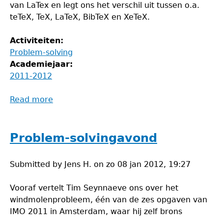
van LaTex en legt ons het verschil uit tussen o.a.
teTeX, TeX, LaTeX, BibTeX en XeTeX.
Activiteiten:
Problem-solving
Academiejaar:
2011-2012
Read more
about
Problem-
solvingavond
Problem-solvingavond
Submitted by
Jens H.
on
zo 08 jan 2012, 19:27
Vooraf vertelt Tim Seynnaeve ons over het
windmolenprobleem, één van de zes opgaven van
IMO 2011 in Amsterdam, waar hij zelf brons