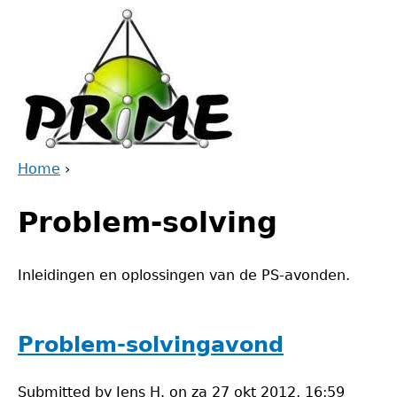
Jump
to
navigation
Home
›
Back
You
to
Problem-solving
are
top
here
Inleidingen en oplossingen van de PS-avonden.
Problem-solvingavond
Submitted by
Jens H.
on
za 27 okt 2012, 16:59