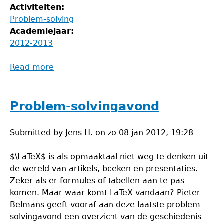
Activiteiten:
Problem-solving
Academiejaar:
2012-2013
Read more
about
Inleiding
tot
PRIME
Problem-solvingavond
Submitted by
Jens H.
on
zo 08 jan 2012, 19:28
$\LaTeX$ is als opmaaktaal niet weg te denken uit
de wereld van artikels, boeken en presentaties.
Zeker als er formules of tabellen aan te pas
komen. Maar waar komt LaTeX vandaan? Pieter
Belmans geeft vooraf aan deze laatste problem-
solvingavond een overzicht van de geschiedenis