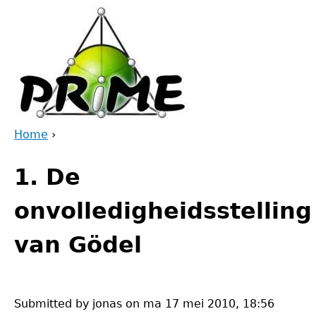
Jump
to
navigation
Home
›
Back
You
to
1. De
are
top
here
onvolledigheidsstelling
van Gödel
Submitted by
jonas
on
ma 17 mei 2010, 18:56