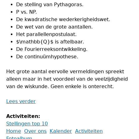
De stelling van Pythagoras.
P vs. NP.
De kwadratische wederkerigheidswet.
De wet van de grote aantallen.
Het parallellenpostulaat.
$\mathbb{Q}$ is aftelbaar.
De Fourierreeksontwikkeling.
De continuümhypothese.
Het grote aantal eervolle vermeldingen spreekt
alleen maar in het voordeel van de veelzijdigheid
van de wiskunde. Geen enkele is onterecht.
Lees verder
Activiteiten:
Stellingen top 10
Back
Home
Over ons
Kalender
Activiteiten
to
Fotoalbum