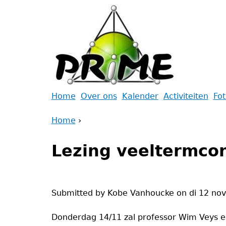
Jump
to
navigation
Back
Home
Over ons
Kalender
Activiteiten
Fo
to
Main
Home
top
›
menu
Back
You
to
Lezing veeltermco
are
top
here
Submitted by
Kobe Vanhoucke
on
di 12 no
Donderdag 14/11 zal professor Wim Veys ee