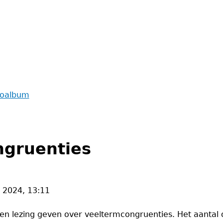
toalbum
ngruenties
v 2024, 13:11
n lezing geven over veeltermcongruenties. Het aantal o