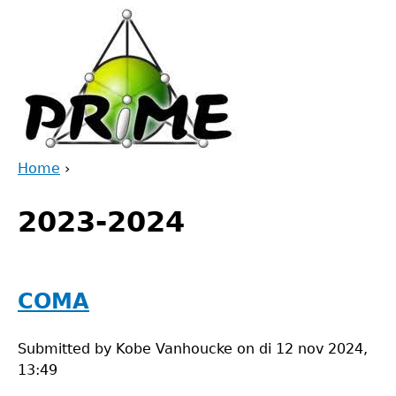
Jump
to
navigation
Home
›
Back
You
to
2023-2024
are
top
here
COMA
Submitted by
Kobe Vanhoucke
on
di 12 nov 2024,
13:49