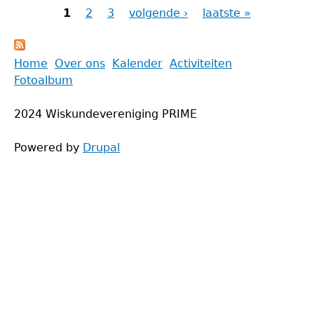
1
(19/2)
2
3
volgende ›
laatste »
Pagina's
Back
Home
Over ons
Kalender
Activiteiten
to
Fotoalbum
Main
top
menu
2024 Wiskundevereniging PRIME
Powered by
Drupal