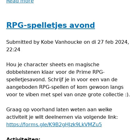
Read more
about
Prime-
avond
RPG-spelletjes avond
Submitted by
Kobe Vanhoucke
on
di 27 feb 2024,
22:24
Hou je character sheets en magische
dobbelstenen klaar voor de Prime RPG-
spelletjesavond. Schrijf je in voor een van de
aangeboden RPG-spellen of kom gewoon langs
voor te viben met spel van onze grote collectie :).
Graag op voorhand laten weten aan welke
activiteit je wilt deelnemen via volgende link:
https://forms.gle/K9B2gHJzk9LkVMZu5
Activiteiten: