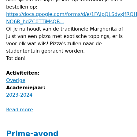
bestellen op:
https://docs.google.com/forms/d/e/1FAIpQLSdvxJfRQH
NO6R_hdZC0TTiMsQR...
Of je nu houdt van de traditionele Margherita of
juist van een pizza met exotische toppings, er is
voor elk wat wils! Pizza's zullen naar de
studententuin gebracht worden.
Tot dan!
Activiteiten:
Overige
Academiejaar:
2023-2024
Read more
about
Pizzafestijn
Prime-avond