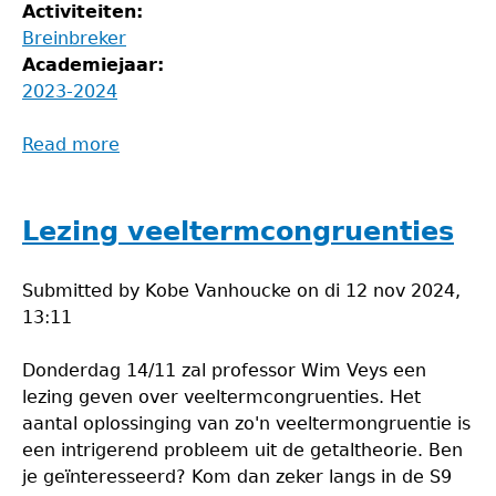
Activiteiten:
Breinbreker
Academiejaar:
2023-2024
Read more
about
Breinbreker
November-
December
Lezing veeltermcongruenties
Submitted by
Kobe Vanhoucke
on
di 12 nov 2024,
13:11
Donderdag 14/11 zal professor Wim Veys een
lezing geven over veeltermcongruenties. Het
aantal oplossinging van zo'n veeltermongruentie is
een intrigerend probleem uit de getaltheorie. Ben
je geïnteresseerd? Kom dan zeker langs in de S9