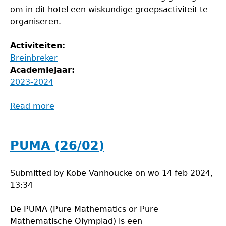
om in dit hotel een wiskundige groepsactiviteit te
organiseren.
Activiteiten:
Breinbreker
Academiejaar:
2023-2024
Read more
about
BreinBreker
februari-
maart
PUMA (26/02)
Submitted by
Kobe Vanhoucke
on
wo 14 feb 2024,
13:34
De PUMA (Pure Mathematics or Pure
Mathematische Olympiad) is een