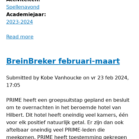
Spellenavond
Academiejaar:
2023-2024
Read more
about
RPG-
spelletjes
avond
BreinBreker februari-maart
Submitted by
Kobe Vanhoucke
on
vr 23 feb 2024,
17:05
PRIME heeft een groepsuitstap gepland en besluit
om te overnachten in het beroemde hotel van
Hilbert. Dit hotel heeft oneindig veel kamers, één
voor elk positief natuurlijk getal. Er zijn dan ook
aftelbaar oneindig veel PRIME-leden die
meekomen. PRIME heeft toestemming gekregen