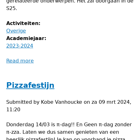
gerelateerde onderwerpen. Het zal doorgaan in de
S25.
Activiteiten:
Overige
Academiejaar:
2023-2024
Read more
about
Debatavond
Pizzafestijn
Submitted by
Kobe Vanhoucke
on
za 09 mrt 2024,
11:20
Donderdag 14/03 is π-dag!! En Geen π-dag zonder
π-zza. Laten we dus samen genieten van een
heerlijk pizzafestijn! Je kan op voorhand je pizza