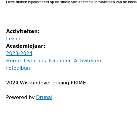
Deze
duiken
bijvoorbeeld
op
de
studie
van
abstracte
formalismen
van
de
klass
Activiteiten:
Lezing
Academiejaar:
2023-2024
Back
Home
Over ons
Kalender
Activiteiten
to
Fotoalbum
Main
top
menu
2024 Wiskundevereniging PRIME
Powered by
Drupal