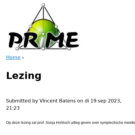
Jump
to
navigation
Home
›
Back
You
to
Lezing
are
top
here
Submitted by
Vincent Batens
on
di 19 sep 2023,
21:23
Op
deze
lezing
zal
prof.
Sonja
Hohloch
uitleg
geven
over
symplectische
meetk