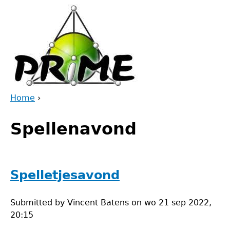
Jump
to
navigation
Home
›
Back
You
to
Spellenavond
are
top
here
Spelletjesavond
Submitted by
Vincent Batens
on
wo 21 sep 2022,
20:15