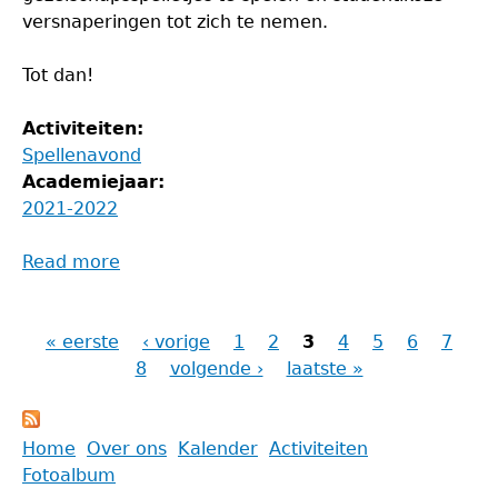
versnaperingen tot zich te nemen.
Tot dan!
Activiteiten:
Spellenavond
Academiejaar:
2021-2022
Read more
about
Spelletjesavond
« eerste
‹ vorige
1
2
3
4
5
6
7
Pagina's
8
volgende ›
laatste »
Back
Home
Over ons
Kalender
Activiteiten
to
Fotoalbum
Main