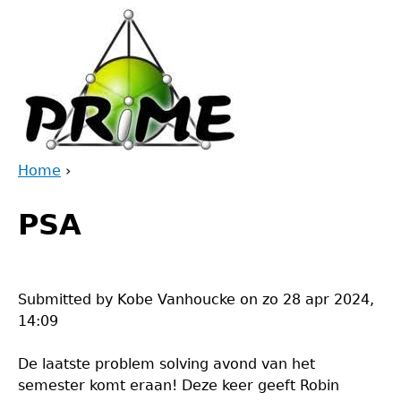
Jump
to
navigation
Home
›
Back
You
to
PSA
are
top
here
Submitted by
Kobe Vanhoucke
on
zo 28 apr 2024,
14:09
De laatste problem solving avond van het
semester komt eraan! Deze keer geeft Robin