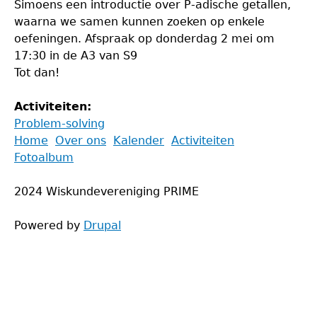
Simoens een introductie over P-adische getallen,
waarna we samen kunnen zoeken op enkele
oefeningen. Afspraak op donderdag 2 mei om
17:30 in de A3 van S9
Tot dan!
Activiteiten:
Problem-solving
Back
Home
Over ons
Kalender
Activiteiten
to
Fotoalbum
Main
top
menu
2024 Wiskundevereniging PRIME
Powered by
Drupal