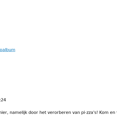
toalbum
:24
er, namelijk door het verorberen van pi-zza's! Kom en v