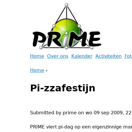
Jump
to
navigation
Back
Home
Over ons
Kalender
Activiteiten
Fo
to
Main
Home
top
›
menu
Back
You
to
Pi-zzafestijn
are
top
here
Submitted by
prime
on
wo 09 sep 2009, 22
PRIME viert pi-dag op een eigenzinnige mani