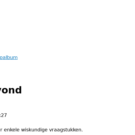
toalbum
vond
:27
 enkele wiskundige vraagstukken.