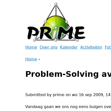
Jump
to
navigation
Back
Home
Over ons
Kalender
Activiteiten
Fo
to
Main
Home
top
›
menu
Back
You
to
Problem-Solving a
are
top
here
Submitted by
prime
on
wo 16 sep 2009, 14
Vandaag gaan we ons nog eens buigen over