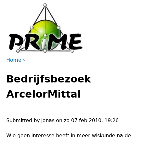
Jump
to
navigation
Home
›
Back
You
to
Bedrijfsbezoek
are
top
here
ArcelorMittal
Submitted by
jonas
on
zo 07 feb 2010, 19:26
Wie geen interesse heeft in meer wiskunde na de