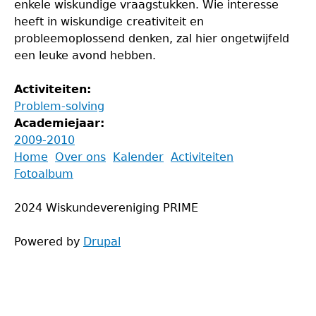
enkele wiskundige vraagstukken. Wie interesse
heeft in wiskundige creativiteit en
probleemoplossend denken, zal hier ongetwijfeld
een leuke avond hebben.
Activiteiten:
Problem-solving
Academiejaar:
2009-2010
Back
Home
Over ons
Kalender
Activiteiten
to
Fotoalbum
Main
top
menu
2024 Wiskundevereniging PRIME
Powered by
Drupal