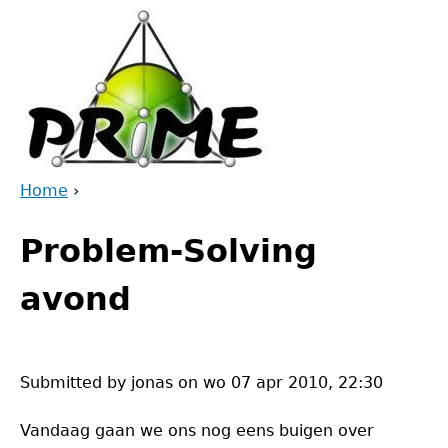
Jump
to
navigation
Home
›
Back
You
to
Problem-Solving
are
top
here
avond
Submitted by
jonas
on
wo 07 apr 2010, 22:30
Vandaag gaan we ons nog eens buigen over