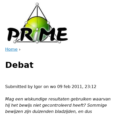
Jump
to
navigation
Home
›
Back
You
to
Debat
are
top
here
Submitted by
Igor
on
wo 09 feb 2011, 23:12
Mag een wiskundige resultaten gebruiken waarvan
hij het bewijs niet gecontroleerd heeft? Sommige
bewijzen zijn duizenden bladzijden, en dus