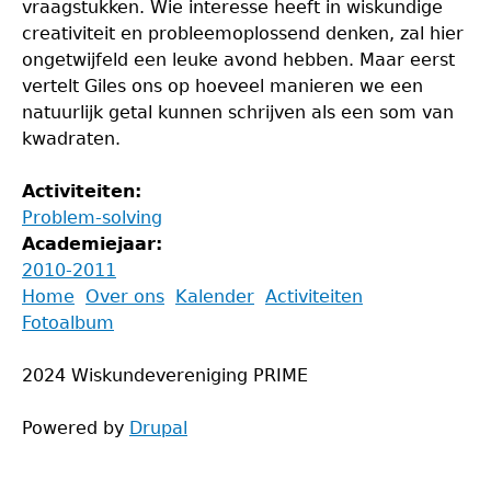
vraagstukken. Wie interesse heeft in wiskundige
creativiteit en probleemoplossend denken, zal hier
ongetwijfeld een leuke avond hebben. Maar eerst
vertelt Giles ons op hoeveel manieren we een
natuurlijk getal kunnen schrijven als een som van
kwadraten.
Activiteiten:
Problem-solving
Academiejaar:
2010-2011
Back
Home
Over ons
Kalender
Activiteiten
to
Fotoalbum
Main
top
menu
2024 Wiskundevereniging PRIME
Powered by
Drupal