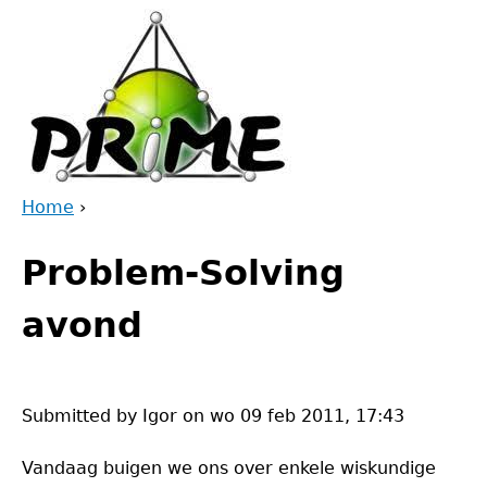
Jump
to
navigation
Home
›
Back
You
to
Problem-Solving
are
top
here
avond
Submitted by
Igor
on
wo 09 feb 2011, 17:43
Vandaag buigen we ons over enkele wiskundige