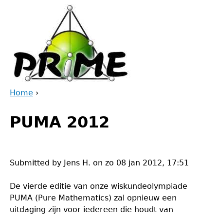
Jump
to
navigation
Home
›
Back
You
to
PUMA 2012
are
top
here
Submitted by
Jens H.
on
zo 08 jan 2012, 17:51
De vierde editie van onze wiskundeolympiade
PUMA (Pure Mathematics) zal opnieuw een
uitdaging zijn voor iedereen die houdt van