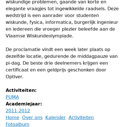
wiskundige problemen, gaande van korte en
elegante vraagjes tot ingewikkelde raadsels. Deze
wedstrijd is een aanrader voor studenten
wiskunde, fysica, informatica, burgerlijk ingenieur
en iedereen die vroeger plezier beleefde aan de
Vlaamse Wiskundeolympiade.
De proclamatie vindt een week later plaats op
dezelfde locatie, gedurende de middagpauze van
pi-dag. De beste drie deelnemers krijgen een
certificaat en een geldprijs geschonken door
Optiver.
Activiteiten:
PUMA
Academiejaar:
2011-2012
Back
Home
Over ons
Kalender
Activiteiten
to
Fotoalbum
Main