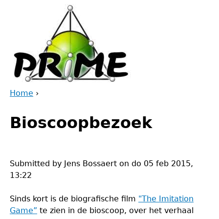
Jump
to
navigation
Home
›
Back
You
to
Bioscoopbezoek
are
top
here
Submitted by
Jens Bossaert
on
do 05 feb 2015,
13:22
Sinds kort is de biografische film
"The Imitation
Game”
te zien in de bioscoop, over het verhaal