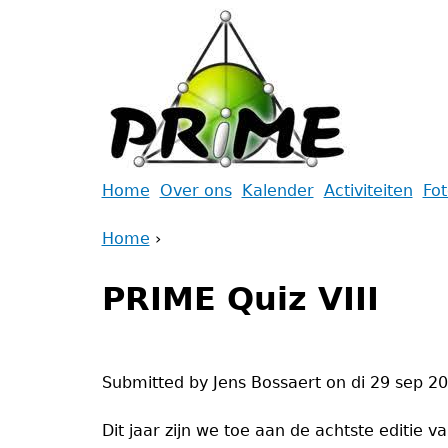
Jump
to
navigation
Back
Home
Over ons
Kalender
Activiteiten
Fo
to
Main
Home
top
›
menu
Back
You
to
PRIME Quiz VIII
are
top
here
Submitted by
Jens Bossaert
on
di 29 sep 2
Dit jaar zijn we toe aan de achtste editie